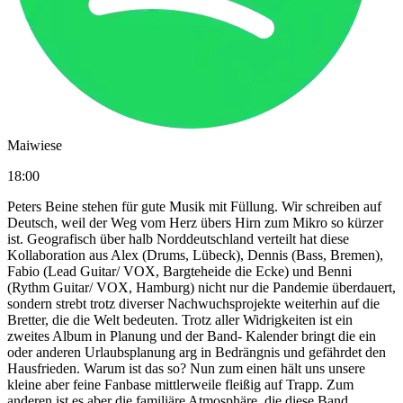
Maiwiese
18:00
Peters Beine stehen für gute Musik mit Füllung. Wir schreiben auf
Deutsch, weil der Weg vom Herz übers Hirn zum Mikro so kürzer
ist. Geografisch über halb Norddeutschland verteilt hat diese
Kollaboration aus Alex (Drums, Lübeck), Dennis (Bass, Bremen),
Fabio (Lead Guitar/ VOX, Bargteheide die Ecke) und Benni
(Rythm Guitar/ VOX, Hamburg) nicht nur die Pandemie überdauert,
sondern strebt trotz diverser Nachwuchsprojekte weiterhin auf die
Bretter, die die Welt bedeuten. Trotz aller Widrigkeiten ist ein
zweites Album in Planung und der Band- Kalender bringt die ein
oder anderen Urlaubsplanung arg in Bedrängnis und gefährdet den
Hausfrieden. Warum ist das so? Nun zum einen hält uns unsere
kleine aber feine Fanbase mittlerweile fleißig auf Trapp. Zum
anderen ist es aber die familiäre Atmosphäre, die diese Band